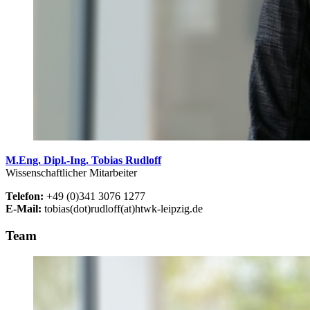
M.Eng. Dipl.-Ing. Tobias Rudloff
Wissenschaftlicher Mitarbeiter
Telefon:
+49 (0)341 3076 1277
E-Mail:
tobias(dot)rudloff(at)htwk-leipzig.de
Team