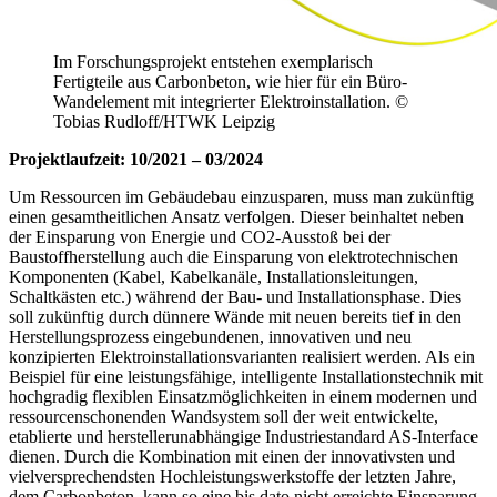
Im Forschungsprojekt entstehen exemplarisch
Fertigteile aus Carbonbeton, wie hier für ein Büro-
Wandelement mit integrierter Elektroinstallation. ©
Tobias Rudloff/HTWK Leipzig
Projektlaufzeit: 10/2021 – 03/2024
Um Ressourcen im Gebäudebau einzusparen, muss man zukünftig
einen gesamtheitlichen Ansatz verfolgen. Dieser beinhaltet neben
der Einsparung von Energie und CO2-Ausstoß bei der
Baustoffherstellung auch die Einsparung von elektrotechnischen
Komponenten (Kabel, Kabelkanäle, Installationsleitungen,
Schaltkästen etc.) während der Bau- und Installationsphase. Dies
soll zukünftig durch dünnere Wände mit neuen bereits tief in den
Herstellungsprozess eingebundenen, innovativen und neu
konzipierten Elektroinstallationsvarianten realisiert werden. Als ein
Beispiel für eine leistungsfähige, intelligente Installationstechnik mit
hochgradig flexiblen Einsatzmöglichkeiten in einem modernen und
ressourcenschonenden Wandsystem soll der weit entwickelte,
etablierte und herstellerunabhängige Industriestandard AS-Interface
dienen. Durch die Kombination mit einen der innovativsten und
vielversprechendsten Hochleistungswerkstoffe der letzten Jahre,
dem Carbonbeton, kann so eine bis dato nicht erreichte Einsparung