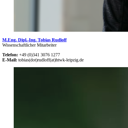
M.Eng. Dipl.-Ing. Tobias Rudloff
Wissenschaftlicher Mitarbeiter
Telefon:
+49 (0)341 3076 1277
E-Mail:
tobias(dot)rudloff(at)htwk-leipzig.de