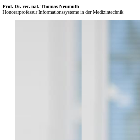
Prof. Dr. rer. nat. Thomas Neumuth
Honorarprofessur Informationssysteme in der Medizintechnik