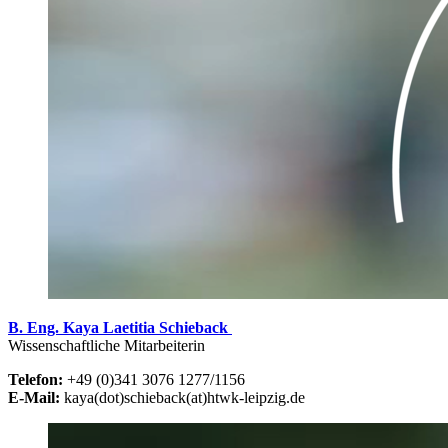
B. Eng. Kaya Laetitia Schieback
Wissenschaftliche Mitarbeiterin
Telefon:
+49 (0)341 3076 1277/1156
E-Mail:
kaya(dot)schieback(at)htwk-leipzig.de