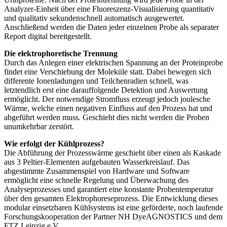
Analyzer-Einheit über eine Fluoreszenz-Visualisierung quantitativ
und qualitativ sekundenschnell automatisch ausgewertet.
Anschließend werden die Daten jeder einzelnen Probe als separater
Report digital bereitgestellt.
Die elektrophoretische Trennung
Durch das Anlegen einer elektrischen Spannung an der Proteinprobe
findet eine Verschiebung der Moleküle statt. Dabei bewegen sich
differente Ionenladungen und Teilchenradien schnell, was
letztendlich erst eine darauffolgende Detektion und Auswertung
ermöglicht. Der notwendige Stromfluss erzeugt jedoch joulesche
Wärme, welche einen negativen Einfluss auf den Prozess hat und
abgeführt werden muss. Geschieht dies nicht werden die Proben
unumkehrbar zerstört.
Wie erfolgt der Kühlprozess?
Die Abführung der Prozesswärme geschieht über einen als Kaskade
aus 3 Peltier-Elementen aufgebauten Wasserkreislauf. Das
abgestimmte Zusammenspiel von Hardware und Software
ermöglicht eine schnelle Regelung und Überwachung des
Analyseprozesses und garantiert eine konstante Probentemperatur
über den gesamten Elektrophoreseprozess. Die Entwicklung dieses
modular einsetzbaren Kühlsystems ist eine geförderte, noch laufende
Forschungskooperation der Partner NH DyeAGNOSTICS und dem
FTZ Leipzig e.V..