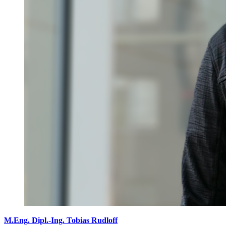
M.Eng. Dipl.-Ing. Tobias Rudloff