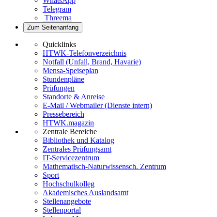
WhatsApp
Telegram
Threema
Zum Seitenanfang
Quicklinks
HTWK-Telefonverzeichnis
Notfall (Unfall, Brand, Havarie)
Mensa-Speiseplan
Stundenpläne
Prüfungen
Standorte & Anreise
E-Mail / Webmailer (Dienste intern)
Pressebereich
HTWK.magazin
Zentrale Bereiche
Bibliothek und Katalog
Zentrales Prüfungsamt
IT-Servicezentrum
Mathematisch-Naturwissensch. Zentrum
Sport
Hochschulkolleg
Akademisches Auslandsamt
Stellenangebote
Stellenportal